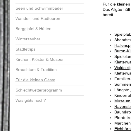
Für die kleinen
Seen und Schwimmbäder
Das Allgäu häl
bereit.
Wander- und Radtouren
Berggipfel & Hütten
Spielplat
Winterzauber
Abendteu
Hallenspi
Städtetrips
Buron-Ki
Spielela
Kirchen, Klöster & Museen
Kletterw
Waldseil
Brauchtum & Tradition
Kletterwa
Familien
Für die kleinen Gäste
Sommerr
Längste
Schlechtwetterprogramm
Kinderraf
Was gibts noch?
Museum "
Ravensbu
Baumkr
Pferdetr
Märchenw
Eichhör