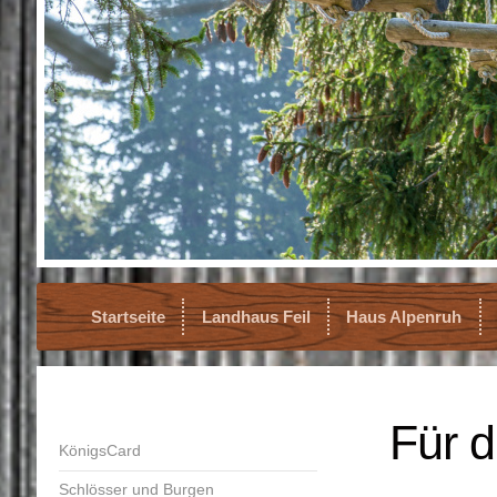
Startseite
Landhaus Feil
Haus Alpenruh
Für d
KönigsCard
Schlösser und Burgen