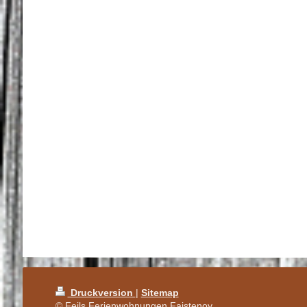
Druckversion
|
Sitemap
© Feils Ferienwohnungen Faistenoy