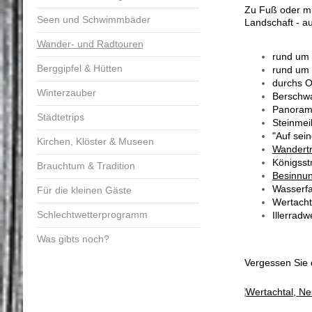
Zu Fuß oder mi
Seen und Schwimmbäder
Landschaft - a
Wander- und Radtouren
rund um 
Berggipfel & Hütten
rund um 
durchs O
Winterzauber
Berschwa
Panorama
Städtetrips
Steinmei
"Auf sei
Kirchen, Klöster & Museen
Wandertr
Königsst
Brauchtum & Tradition
Besinnu
Wasserfa
Für die kleinen Gäste
Wertacht
Schlechtwetterprogramm
Illerrad
Was gibts noch?
Vergessen Sie 