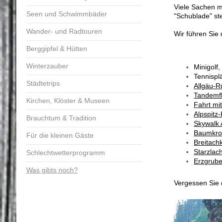
Viele Sachen mö
Seen und Schwimmbäder
"Schublade" st
Wander- und Radtouren
Wir führen Sie
Berggipfel & Hütten
Winterzauber
Minigolf
Tennispl
Städtetrips
Allgäu-R
Tandemf
Kirchen, Klöster & Museen
Fahrt mi
Alpspitz-
Brauchtum & Tradition
Skywalk 
Baumkr
Für die kleinen Gäste
Breitac
Starzla
Schlechtwetterprogramm
Erzgrub
Was gibts noch?
Vergessen Sie 